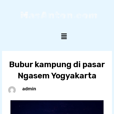
Skip
to
MasAnton.com
content
Menu
Bubur kampung di pasar
Ngasem Yogyakarta
admin