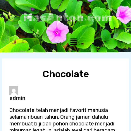
Skip
to
MasAnton.com
content
Menu
Chocolate
admin
Chocolate telah menjadi favorit manusia
selama ribuan tahun. Orang jaman dahulu
membuat biji dari pohon chocolate menjadi
minuman lezat, ini adalah awal dari beragam