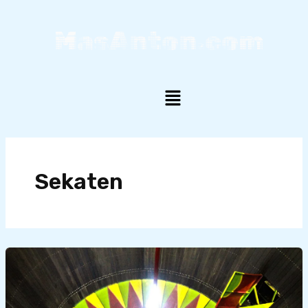
Skip
to
MasAnton.com
content
Menu
Sekaten