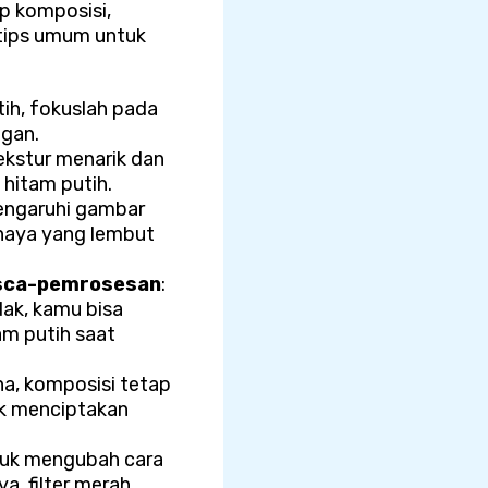
p komposisi,
tips umum untuk
ih, fokuslah pada
ngan.
ekstur menarik dan
 hitam putih.
engaruhi gambar
haya yang lembut
asca-pemrosesan
:
dak, kamu bisa
m putih saat
na, komposisi tetap
uk menciptakan
tuk mengubah cara
, filter merah