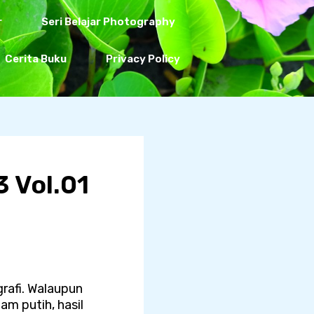
r
Seri Belajar Photography
Cerita Buku
Privacy Policy
3 Vol.01
rafi. Walaupun
m putih, hasil