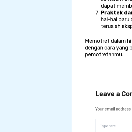
dapat membua
Praktek da
hal-hal baru
teruslah eks
Memotret dalam hi
dengan cara yang b
pemotretanmu.
Leave a C
Your email address w
Type
here..