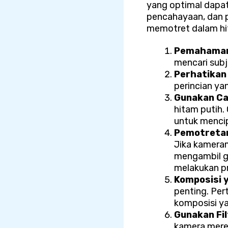
yang optimal dapa
pencahayaan, dan 
memotret dalam hi
Pemahaman
mencari subj
Perhatikan
perincian ya
Gunakan Ca
hitam putih
untuk menci
Pemotretan
Jika kameram
mengambil g
melakukan p
Komposisi 
penting. Per
komposisi ya
Gunakan Fi
kamera merek