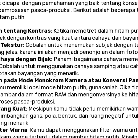
t dicapai dengan pemahaman yang baik tentang konse
pemrosesan pasca-produksi. Berikut adalah beberapa 
tam putih:
 tentang Kontras
: Ketika memotret dalam hitam put
ek dengan kontras yang kuat antara cahaya dan baya
 Tekstur
: Cobalah untuk menemukan subjek dengan t
ng jelas, karena ini akan menjadi penonjolan dalam foto
haya dengan Bijak
: Pahami bagaimana cahaya mem
. Cobalah untuk menggunakan cahaya samping atau ca
ptakan bayangan yang menarik.
 pada Mode Monokrom Kamera atau Konversi P
u memiliki opsi mode hitam putih, gunakanlah. Jika ti
ambar dalam format RAW dan mengonversinya ke hita
roses pasca-produksi.
yang Kuat
: Meskipun kamu tidak perlu memikirkan war
timbangkan garis, pola, bentuk, dan ruang negatif unt
ng menarik.
lter Warna
: Kamu dapat menggunakan filter warna un
am warna tertentu dalam gambar hitam putih. Misalnya