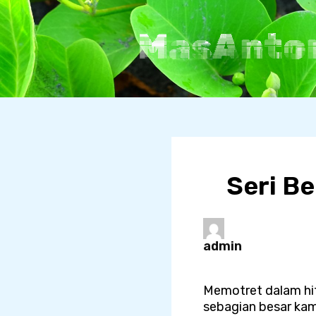
Skip
to
MasAnto
content
Seri Be
admin
Memotret dalam hit
sebagian besar kam