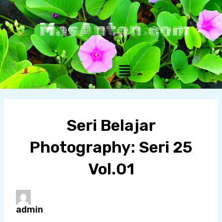
Skip
to
MasAnton.com
content
Menu
Seri Belajar
Photography: Seri 25
Vol.01
admin